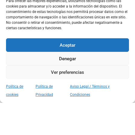
Para ofrecer las mejores experiencias, utilizamos tecnologías como las
cookies para almacenar y/o acceder a la información del dispositivo. El
consentimiento de estas tecnologías nos permitirá procesar datos como el
comportamiento de navegación o las identificaciones únicas en este sitio.
Ver Material
No consentir o retirar el consentimiento, puede afectar negativamente a
ciertas características y funciones.
Porcelánicos
Aceptar
Statuario Superiore
Denegar
Ver preferencias
Política de
Política de
Aviso Legal / Términos y
cookies
Privacidad
Condiciones
Encimera Fácil es una marca del grupo
empresarial especializado en Piedra Natural y
materiales sinterizados Perea López Stone s.l.