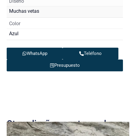
Diseño
Muchas vetas
Color
Azul
WhatsApp
Teléfono
Presupuesto
Otros diseños que te pueden
interesar